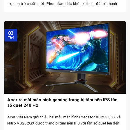
trợ con trỏ chuột mới, iPhone làm chìa khóa xe hơi… đã trở thành
hiện thực. Apple vừa phát hành một loạt nâng cấp phần mềm, bao ...
03
Th4
Acer ra mắt màn hình gaming trang bị tấm nền IPS tần
số quét 240 Hz
Acer Việt Nam giới thiệu hai mẫu màn hình Predator XB253QGX và
Nitro VG252QX được trang bị tấm nền IPS với tần số quét lên đến
240 Hz, thời gian phản hồi 0,5 ms GtG. Sở hữu tấm nền IPS ...