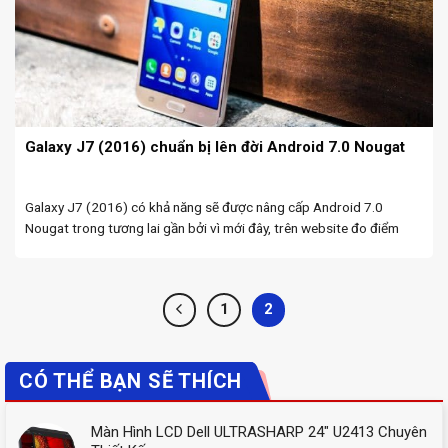
Galaxy J7 (2016) chuẩn bị lên đời Android 7.0 Nougat
Galaxy J7 (2016) có khả năng sẽ được nâng cấp Android 7.0
Nougat trong tương lai gần bởi vì mới đây, trên website đo điểm
chuẩn GFXBench đã cho biết Samsung đang phát triển phiên bản
này cho máy. Galaxy ...
1
2
CÓ THỂ BẠN SẼ THÍCH
Màn Hình LCD Dell ULTRASHARP 24" U2413 Chuyên