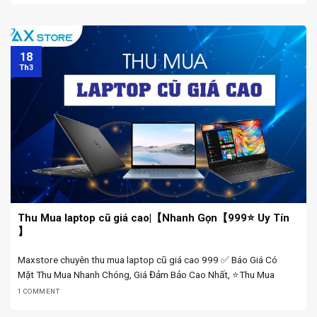
18
Th3
Thu Mua laptop cũ giá cao|【Nhanh Gọn‎【999⭐ Uy Tín
】
Maxstore chuyên thu mua laptop cũ giá cao 999 ✅ Báo Giá Có
Mặt Thu Mua Nhanh Chóng, Giá Đảm Bảo Cao Nhất, ⭐Thu Mua
Laptop, Macbook, Imac,Tiền Mặt. Chuyển khoản Laptop hiện nay
1 COMMENT
đang là 1 trong các vật dụng ...