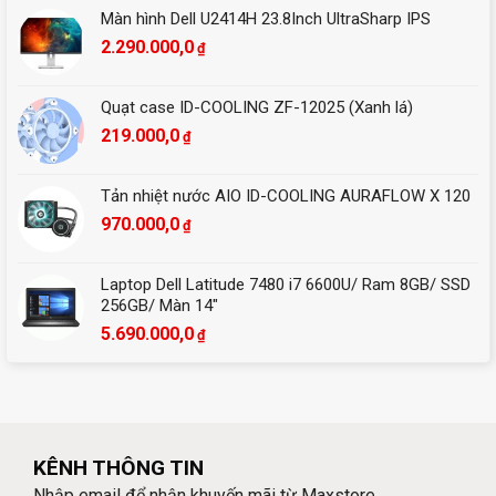
Màn hình Dell U2414H 23.8Inch UltraSharp IPS
2.290.000,0
₫
Quạt case ID-COOLING ZF-12025 (Xanh lá)
219.000,0
₫
Tản nhiệt nước AIO ID-COOLING AURAFLOW X 120
970.000,0
₫
Laptop Dell Latitude 7480 i7 6600U/ Ram 8GB/ SSD
256GB/ Màn 14″
5.690.000,0
₫
KÊNH THÔNG TIN
Nhập email để nhận khuyến mãi từ Maxstore