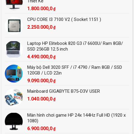
Thiết Kế
1.800.000,0
₫
CPU CORE I3 7100 V2 ( Socket 1151 )
2.250.000,0
₫
Laptop HP Elitebook 820 G3 i7 6600U/ Ram 8GB/
SSD 256GB 12.5 inch
4.490.000,0
₫
Máy bộ Dell 3020 SFF / i7 4790 / Ram 8GB / SSD
120GB / LCD 22in
9.090.000,0
₫
Mainboard GIGABYTE B75-D3V USER
1.040.000,0
₫
Màn hình chơi game HP 24x 144Hz Full HD (1920 x
1080)
6.900.000,0
₫