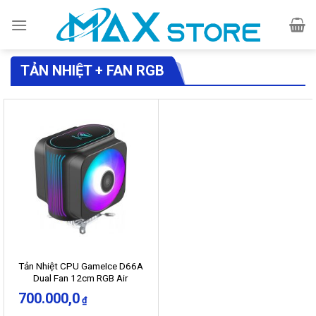
Skip
to
content
TẢN NHIỆT + FAN RGB
Tản Nhiệt CPU GameIce D66A
Dual Fan 12cm RGB Air
Cooling Cũ
700.000,0
₫