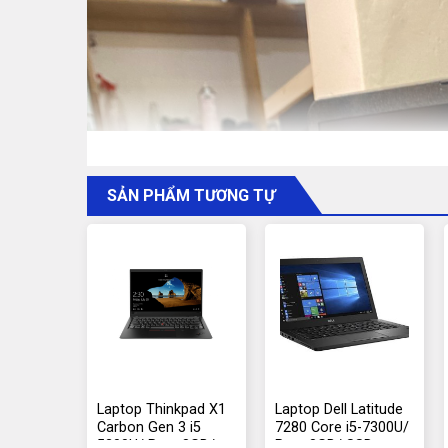
SẢN PHẨM TƯƠNG TỰ
Laptop Thinkpad X1
Laptop Dell Latitude
Carbon Gen 3 i5
7280 Core i5-7300U/
5200U/ Ram 8GB/
Ram 8GB/ SSD