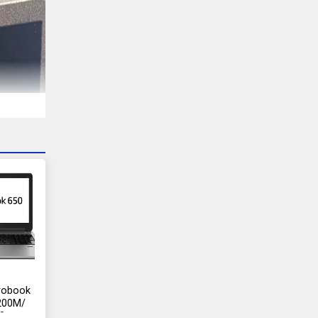
robook
4200M/
8