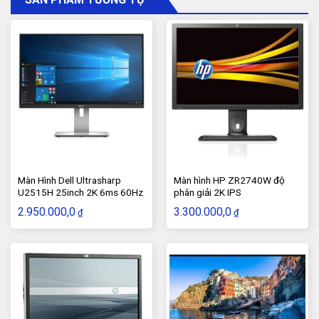
Màn Hình Dell Ultrasharp
Màn hình HP ZR2740W độ
U2515H 25inch 2K 6ms 60Hz
phân giải 2K IPS
IPS
2.950.000,0
3.300.000,0
₫
₫