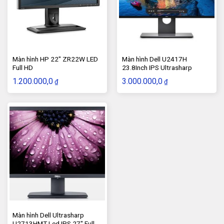
Giảm tiêu thụ điện năng trong quá trình sử dụng với
một thiết kế tiết kiệm năng lượng.
Màn hình HP 22″ ZR22W LED
Màn hình Dell U2417H
Full HD
23.8Inch IPS Ultrasharp
1.200.000,0
3.000.000,0
₫
₫
Màn hình Dell Ultrasharp
U2713HMT Led IPS 27″ Full