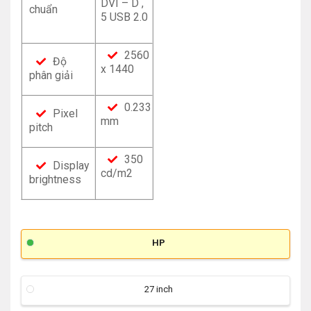
DVI – D ,
chuẩn
5 USB 2.0
2560
Độ
x 1440
phân giải
0.233
Pixel
mm
pitch
350
Display
cd/m2
brightness
HP
27 inch