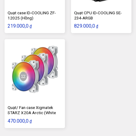
Quạt case ID-COOLING ZF-
Quạt CPU ID-COOLING SE-
12025 (Hồng)
234-ARGB
219.000,0
829.000,0
₫
₫
Quạt/ Fan case Xigmatek
STARZ X20A Arctic (White
ARGB x3)
470.000,0
₫