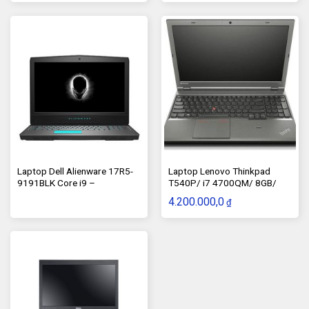
gian hiển thị rộng rãi cùng hình ảnh cực kỳ sắc nét. Độ
chuẩn màu và độ sáng cực tốt, giúp bạn làm việc hiệu
quả trên các bản vẽ, thiết kế, cùng với đó là công nghệ
màn hình chống chói bạn làm việc lâu trên máy sẽ ít bị
mỏi mắt hay chói mắt và không bị chói lóa khi sử dụng
ngoài trời hoặc những nơi có cường độ sáng mạnh. Khả
năng tái tạo màu trên màn hình Dell M6700 cũng khá ổn
với 95% gam màu sRGB​ cùng lớp kính Corning Gorilla
Glass mang đến hình ảnh tươi sáng, sắc nét và chân
thực hơn.
Laptop Dell Alienware 17R5-
Laptop Lenovo Thinkpad
9191BLK Core i9 –
T540P/ i7 4700QM/ 8GB/
8950HK/GTX 1080 8G OC/
SSD 256GB/ 15.6″
4.200.000,0
₫
17.3″ FHD