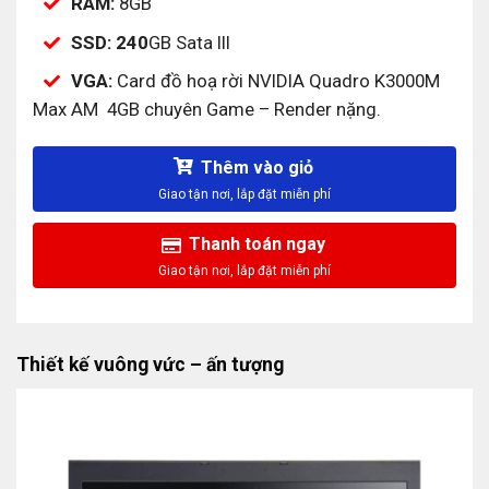
RAM:
8GB
SSD: 240
GB Sata III
VGA:
Card đồ hoạ rời NVIDIA Quadro K3000M
Max AM 4GB chuyên Game – Render nặng.
Thêm vào giỏ
Thanh toán ngay
Thiết kế vuông vức – ấn tượng