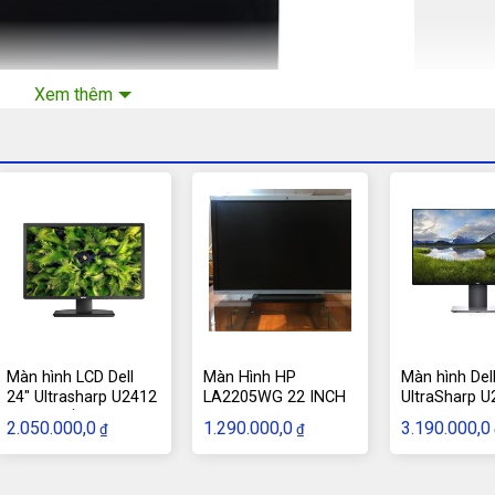
Xem thêm
Màn hình LCD Dell
Màn Hình HP
Màn hình Del
24″ Ultrasharp U2412
LA2205WG 22 INCH
UltraSharp 
chuyên đồ họa
24″ IPS
2.050.000,0
1.290.000,0
3.190.000,0
₫
₫