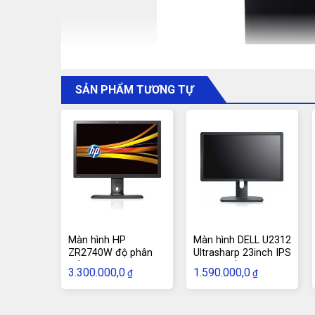
SẢN PHẨM TƯƠNG TỰ
Màn hình HP
Màn hình DELL U2312
ZR2740W độ phân
Ultrasharp 23inch IPS
giải 2K IPS
chuyên đồ họa
3.300.000,0
1.590.000,0
₫
₫