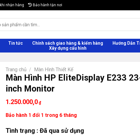
khi nhận hàng
Bảo hành tận nơi
Tin tức
Chính sách giao hàng & kiểm hàng
Hướng Dẫn T
Xây dựng cấu hình
Trang chủ
/
Màn Hình Thiết Kế
Màn Hình HP EliteDisplay E233 23
inch Monitor
1.250.000,0
₫
Bảo hành 1 đổi 1 trong 6 tháng
Tình trạng : Đã qua sử dụng