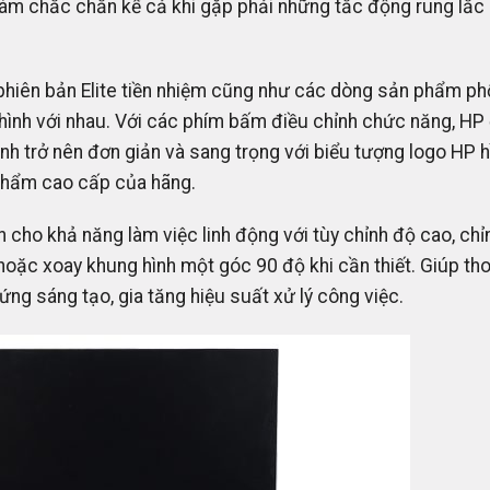
ám chắc chắn kể cả khi gặp phải những tắc động rung lắc 
phiên bản Elite tiền nhiệm cũng như các dòng sản phẩm ph
n hình với nhau. Với các phím bấm điều chỉnh chức năng, HP
ình trở nên đơn giản và sang trọng với biểu tượng logo HP 
phẩm cao cấp của hãng.
 cho khả năng làm việc linh động với tùy chỉnh độ cao, chỉ
hoặc xoay khung hình một góc 90 độ khi cần thiết. Giúp th
ng sáng tạo, gia tăng hiệu suất xử lý công việc.