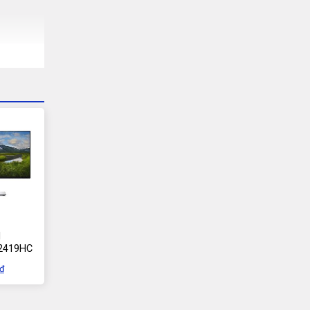
l
U2419HC
₫