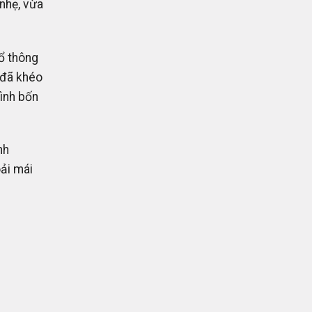
nhẹ, vừa
ổ thông
 đã khéo
hình bốn
nh
oải mái